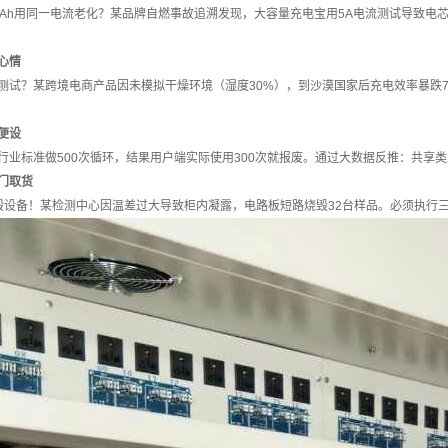
000mAh用同一电流老化？某品牌自燃事故追溯发现，大容量充电宝用5A电流测试导致电芯膨胀
心情
测试？某跨境电商产品因未模拟干燥环境（湿度30%），到沙漠国家后充电效率暴跌7
便设
业标准做500次循环，结果用户端实际使用300次就报废。通过大数据反推：共享类产
门取货
毁设备！某检测中心因温差过大导致柜内凝露，电路板短路烧毁32台样品。必须执行三