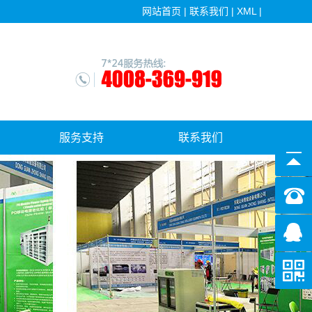
网站首页
|
联系我们
|
XML
|
服务支持
联系我们
售后服务
软件更新下载中心
常见问答