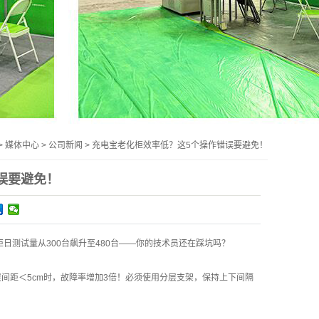
>
媒体中心
>
公司新闻
>
充电宝老化柜效率低？这5个操作错误要避免！
误要避免！
日测试量从300台飙升至480台——你的技术员还在踩坑吗？
间距＜5cm时，故障率增加3倍！必须使用分层支架，保持上下间隔