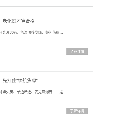
，老化过才算合格
月光衰30%、色温漂移发绿、频闪伤眼…
了解详情
先扛住”续航焦虑”
降噪失灵、单边断连、麦克风爆音——这…
了解详情