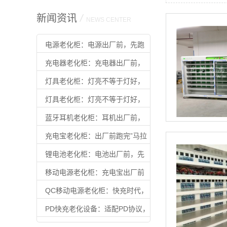
新闻资讯
/
NEWS CENTER
电源老化柜：电源出厂前，先跑
完”满载马拉松”
充电器老化柜：充电器出厂前，
先扛住满载
灯具老化柜：灯亮不等于灯好，
老化过才算合格
灯具老化柜：灯亮不等于灯好，
老化过才算合格
蓝牙耳机老化柜：耳机出厂前，
先扛住”续航焦虑”
充电宝老化柜：出厂前跑完”马拉
松”，用户才能放心用
锂电池老化柜：电池出厂前，先
扛住时间的考验
移动电源老化柜：充电宝出厂前
的最后一道质检
QC移动电源老化柜：快充时代，
不过这关别出厂
PD快充老化设备：适配PD协议，
让快充产品出厂即可靠