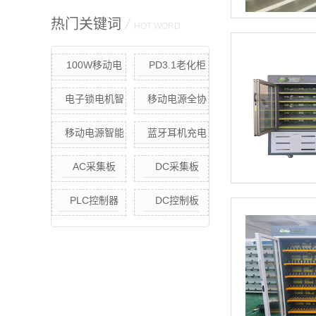
热门关键词
/
HOT WORD
100W移动电
PD3.1老化柜
源节能快充老化
电子锁电机智
移动电源全协
柜（定制款）
能老化柜
议快充恒温老化
移动电源智能
蓝牙耳机充电
柜
快充.快放老化柜
采集板
AC采集板
DC采集板
(单点独立控制)
移动电源智能老
PLC控制器
DC控制板
化方案