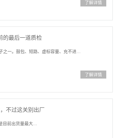
了解详情
前的最后一道质检
子之一。鼓包、短路、虚标容量、充不进…
了解详情
代，不过这关别出厂
）协议是目前出货量最大…