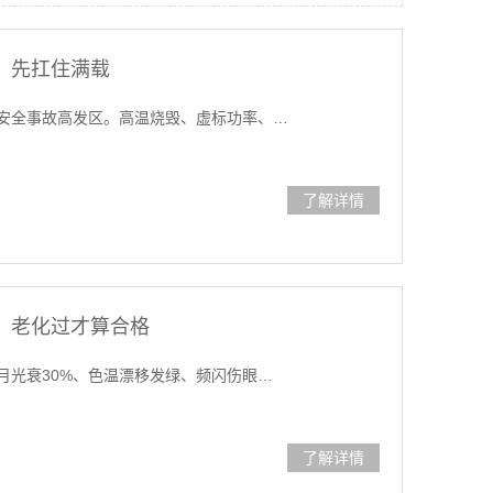
，先扛住满载
安全事故高发区。高温烧毁、虚标功率、…
了解详情
，老化过才算合格
月光衰30%、色温漂移发绿、频闪伤眼…
了解详情