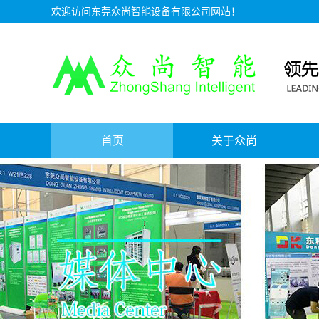
欢迎访问东莞众尚智能设备有限公司网站！
首页
关于众尚
资质证书
公司介绍
服务理念
人才招聘