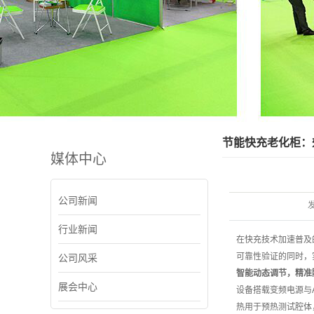
节能快充老化柜：
媒体中心
公司新闻
行业新闻
在快充技术加速普及
可靠性验证的同时，
公司风采
智能动态调节，精准
展会中心
设备搭载变频电源与
热用于预热测试腔体