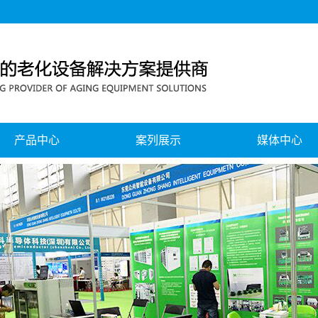
产品中心
案列展示
媒体中心
移动电源、电池组老化测试系列
公司新闻
蓝牙耳机、音响老化测试系列
行业新闻
无线充老化测试系列
公司风采
电源老化测试系列
展会中心
节能回馈式老化测试系列
灯具智能老化测试系列