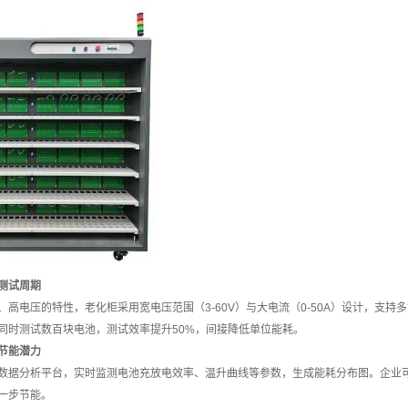
测试周期
、高电压的特性，老化柜采用宽电压范围（3-60V）与大电流（0-50A）设计，支
同时测试数百块电池，测试效率提升50%，间接降低单位能耗。
节能潜力
数据分析平台，实时监测电池充放电效率、温升曲线等参数，生成能耗分布图。企业
一步节能。