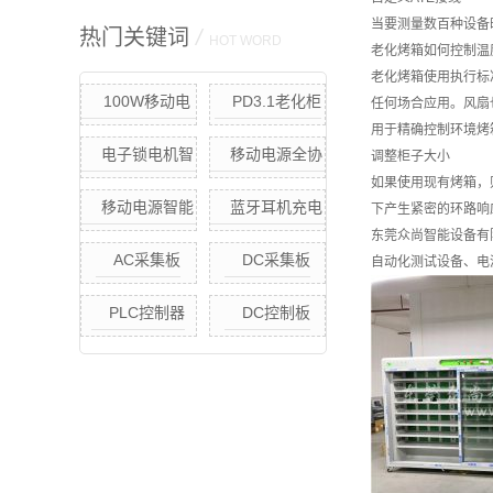
当要测量数百种设备
热门关键词
/
HOT WORD
老化烤箱如何控制温
老化烤箱使用执行标
100W移动电
PD3.1老化柜
任何场合应用。风扇
用于精确控制环境烤箱
源节能快充老化
电子锁电机智
移动电源全协
调整柜子大小
柜（定制款）
如果使用现有烤箱，
能老化柜
议快充恒温老化
移动电源智能
蓝牙耳机充电
下产生紧密的环路响
柜
东莞众尚智能设备有
快充.快放老化柜
采集板
AC采集板
DC采集板
自动化测试设备、电
(单点独立控制)
移动电源智能老
PLC控制器
DC控制板
化方案