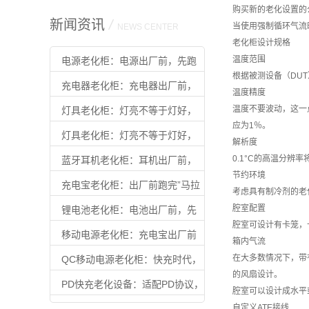
购买新的老化设置的
新闻资讯
/
当使用强制循环气流
NEWS CENTER
老化柜设计规格
温度范围
电源老化柜：电源出厂前，先跑
根据被测设备（DUT
完”满载马拉松”
充电器老化柜：充电器出厂前，
温度精度
先扛住满载
温度不要波动，这一点
灯具老化柜：灯亮不等于灯好，
应为1％。
老化过才算合格
灯具老化柜：灯亮不等于灯好，
解析度
老化过才算合格
0.1°C的高温分辨
蓝牙耳机老化柜：耳机出厂前，
节约环境
先扛住”续航焦虑”
充电宝老化柜：出厂前跑完”马拉
考虑具有制冷剂的老
松”，用户才能放心用
腔室配置
锂电池老化柜：电池出厂前，先
腔室可设计有卡笼，
扛住时间的考验
移动电源老化柜：充电宝出厂前
箱内气流
的最后一道质检
在大多数情况下，带
QC移动电源老化柜：快充时代，
的风扇设计。
不过这关别出厂
PD快充老化设备：适配PD协议，
腔室可以设计成水平
让快充产品出厂即可靠
自定义ATE接线