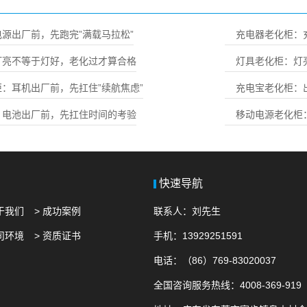
源出厂前，先跑完”满载马拉松”
充电器老化柜：
灯亮不等于灯好，老化过才算合格
灯具老化柜：灯
：耳机出厂前，先扛住”续航焦虑”
充电宝老化柜：
：电池出厂前，先扛住时间的考验
移动电源老化柜
快速导航
关于我们
> 成功案例
联系人：刘先生
公司环境
> 资质证书
手机：13929251591
电话：（86）769-83020037
全国咨询服务热线：4008-369-919