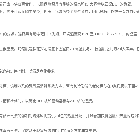
公司应与供应商合作，以确保热源具有足够的稳态和zui大容量以匹配DUT的负载。
时，零件可从间隔中受益，但由于气流沿整个侧壁分布，因此烤箱可以在垂直方向更密集地
）的要求，选择具有动态范围（例如，环境温度高15°C至300°C（572°F））的腔室
很重要。均匀度是指在指定设置下腔室内zui高温度与zui低温度之间的zui大差异。
率将提供zui佳控制，以满足老化要求
化柜，该制冷剂的臭氧层消耗系数为零。带有制冷功能的老化柜与在0摄氏度以下至–5
卡槽和检修门，以简化DUT板和驱动器板与ATE站的连接。
有循环气流的强制对流烤箱将提供zui佳的热量分配，并显着加快将温度和热量传递
或垂直气流。了解基于腔室气流的DUT的插入方向非常重要。