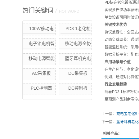
PD快充老化设备通
热门关键词
/
实现多档位功率循环
HOT WORD
单台设备可同时验证
关键技术优势
100W移动电
PD3.1老化柜
协议兼容性：全面支持
源节能快充老化
动态负载调节：通过
电子锁电机智
移动电源全协
柜（定制款）
智能温控系统：采用
能老化柜
议快充恒温老化
数据分析平台：配套
移动电源智能
蓝牙耳机充电
柜
应用场景与价值
快充.快放老化柜
采集板
在生产环节，老化设
AC采集板
DC采集板
(单点独立控制)
例如，通过对比氮化
行业发展趋势
移动电源智能老
PLC控制器
DC控制板
随着PD3.1标准
化方案
至预测产品剩余寿命
上一篇：
充电宝老化柜
下一篇：
蓝牙耳机老化
相关产品：