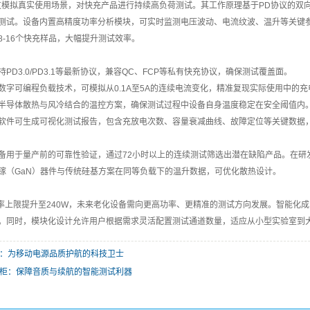
过模拟真实使用场景，对快充产品进行持续高负荷测试。其工作原理基于PD协议的双向
测试。设备内置高精度功率分析模块，可实时监测电压波动、电流纹波、温升等关键
8-16个快充样品，大幅提升测试效率。
PD3.0/PD3.1等最新协议，兼容QC、FCP等私有快充协议，确保测试覆盖面。
数字可编程负载技术，可模拟从0.1A至5A的连续电流变化，精准复现实际使用中的充
半导体散热与风冷结合的温控方案，确保测试过程中设备自身温度稳定在安全阈值内
软件可生成可视化测试报告，包含充放电次数、容量衰减曲线、故障定位等关键数据
备用于量产前的可靠性验证，通过72小时以上的连续测试筛选出潜在缺陷产品。在研
镓（GaN）器件与传统硅基方案在同等负载下的温升数据，可优化散热设计。
将功率上限提升至240W，未来老化设备需向更高功率、更精准的测试方向发展。智能化
。同时，模块化设计允许用户根据需求灵活配置测试通道数量，适应从小型实验室到
：为移动电源品质护航的科技卫士
柜：保障音质与续航的智能测试利器