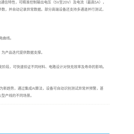
通信特性，可精准控制输出电压（5V至20V）及电流（最高5A），
参数，并自动记录异常数据。部分高端设备还支持多通道并行测试，
电曲线。
。
，为产品迭代提供数据支撑。
发阶段，可快速验证不同材料、电路设计对快充效率及寿命的影响。
成为新趋势，通过集成AI算法，设备可自动识别测试异常并预警，甚
大型产线的不同场景。