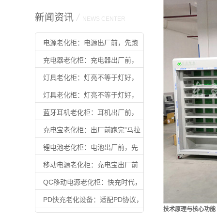
新闻资讯
/
NEWS CENTER
电源老化柜：电源出厂前，先跑
完”满载马拉松”
充电器老化柜：充电器出厂前，
先扛住满载
灯具老化柜：灯亮不等于灯好，
老化过才算合格
灯具老化柜：灯亮不等于灯好，
老化过才算合格
蓝牙耳机老化柜：耳机出厂前，
先扛住”续航焦虑”
充电宝老化柜：出厂前跑完”马拉
松”，用户才能放心用
锂电池老化柜：电池出厂前，先
扛住时间的考验
移动电源老化柜：充电宝出厂前
的最后一道质检
QC移动电源老化柜：快充时代，
不过这关别出厂
PD快充老化设备：适配PD协议，
技术原理与核心功能
让快充产品出厂即可靠