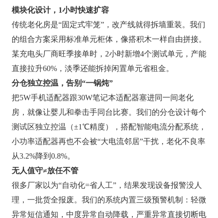
模块化设计，1小时快速扩容
传统老化房是“固定式牢笼”，改产线就得拆墙重装。我们
的组合方案采用标准单元柜体，像搭积木一样自由拼接。
某充电头厂商旺季接单时，2小时新增4个测试单元，产能
直接拉升60%，淡季还能拆掉闲置单元省租金。
分仓独立控温，告别“一锅炖”
把5W手机适配器跟30W笔记本适配器塞进同一间老化
房，就像让婴儿和拳击手同台比赛。我们的分仓设计每个
测试区独立控温（±1℃精度），搭配智能电流分配系统，
小功率适配器再也不会被“大电流邻居”干扰，老化不良率
从3.2%降到0.8%。
无人值守≠放任不管
很多厂家以为“自动化=省人工”，结果发现设备报警没人
理，一批货全报废。我们的系统内置三级预警机制：轻微
异常短信通知，中度异常自动降载，严重异常直接切断电