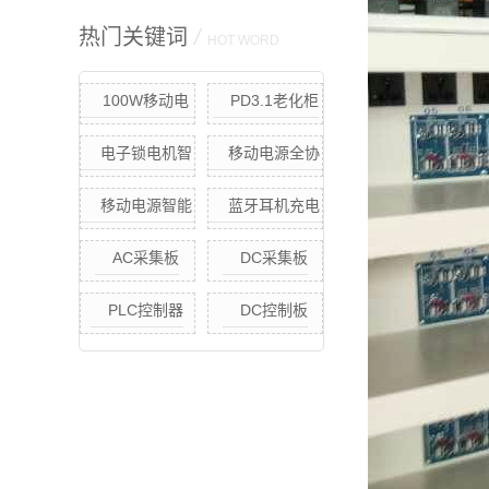
热门关键词
/
HOT WORD
100W移动电
PD3.1老化柜
源节能快充老化
电子锁电机智
移动电源全协
柜（定制款）
能老化柜
议快充恒温老化
移动电源智能
蓝牙耳机充电
柜
快充.快放老化柜
采集板
AC采集板
DC采集板
(单点独立控制)
移动电源智能老
PLC控制器
DC控制板
化方案