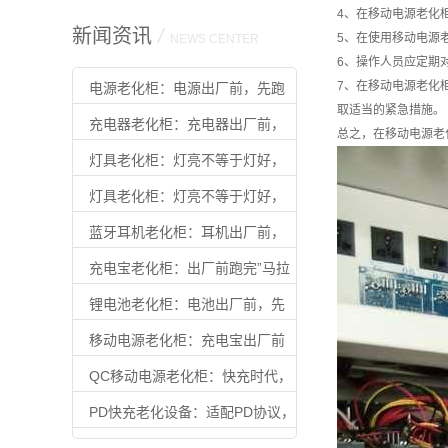
4、在移动电源老化
新闻资讯
/
5、在使用移动电源
NEWS CENTER
6、操作人员应定期
7、在移动电源老化
电源老化柜：电源出厂前，先跑
取适当的紧急措施。
完”满载马拉松”
充电器老化柜：充电器出厂前，
总之，在移动电源老
先扛住满载
灯具老化柜：灯亮不等于灯好，
老化过才算合格
灯具老化柜：灯亮不等于灯好，
老化过才算合格
蓝牙耳机老化柜：耳机出厂前，
先扛住”续航焦虑”
充电宝老化柜：出厂前跑完”马拉
松”，用户才能放心用
锂电池老化柜：电池出厂前，先
扛住时间的考验
移动电源老化柜：充电宝出厂前
的最后一道质检
QC移动电源老化柜：快充时代，
不过这关别出厂
PD快充老化设备：适配PD协议，
让快充产品出厂即可靠