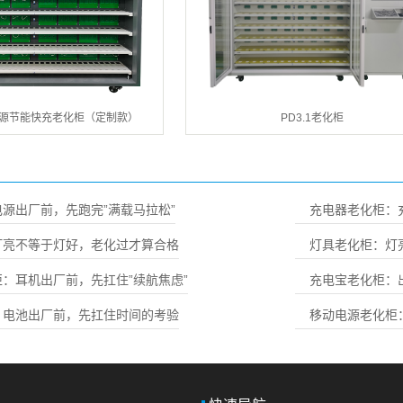
电源节能快充老化柜（定制款）
PD3.1老化柜
源出厂前，先跑完”满载马拉松”
充电器老化柜：
灯亮不等于灯好，老化过才算合格
灯具老化柜：灯
：耳机出厂前，先扛住”续航焦虑”
充电宝老化柜：
：电池出厂前，先扛住时间的考验
移动电源老化柜