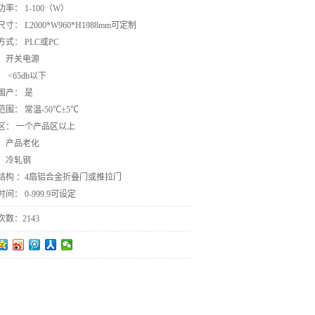
率： 1-100（W）
寸： L2000*W960*H1988mm可定制
式： PLC或PC
：开关电源
 <65db以下
国产： 是
围： 常温-50℃±5℃
区： 一个产品区以上
：产品老化
：冷轧钢
结构 ：4扇铝合金折叠门或推拉门
间： 0-999.9可设定
数：2143