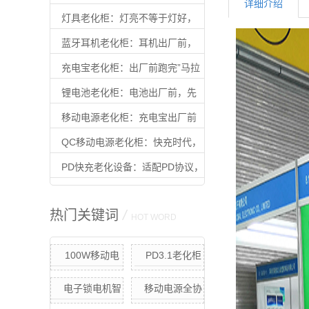
详细介绍
老化过才算合格
灯具老化柜：灯亮不等于灯好，
老化过才算合格
蓝牙耳机老化柜：耳机出厂前，
先扛住”续航焦虑”
充电宝老化柜：出厂前跑完”马拉
松”，用户才能放心用
锂电池老化柜：电池出厂前，先
扛住时间的考验
移动电源老化柜：充电宝出厂前
的最后一道质检
QC移动电源老化柜：快充时代，
不过这关别出厂
PD快充老化设备：适配PD协议，
让快充产品出厂即可靠
热门关键词
/
HOT WORD
100W移动电
PD3.1老化柜
源节能快充老化
电子锁电机智
移动电源全协
柜（定制款）