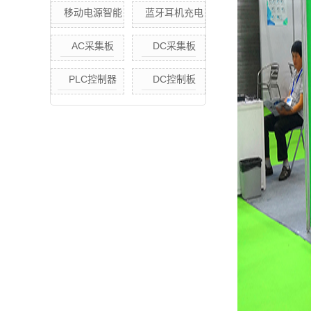
能老化柜
议快充恒温老化
移动电源智能
蓝牙耳机充电
柜
快充.快放老化柜
采集板
AC采集板
DC采集板
(单点独立控制)
移动电源智能老
PLC控制器
DC控制板
化方案