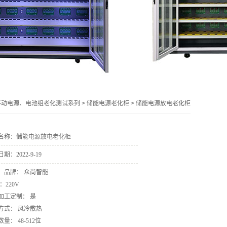
移动电源、电池组老化测试系列
>
储能电源老化柜
>
储能电源放电老化柜
名称：储能电源放电老化柜
日期：
2022-9-19
：
品牌： 众尚智能
：220V
加工定制： 是
方式： 风冷散热
量： 48-512位