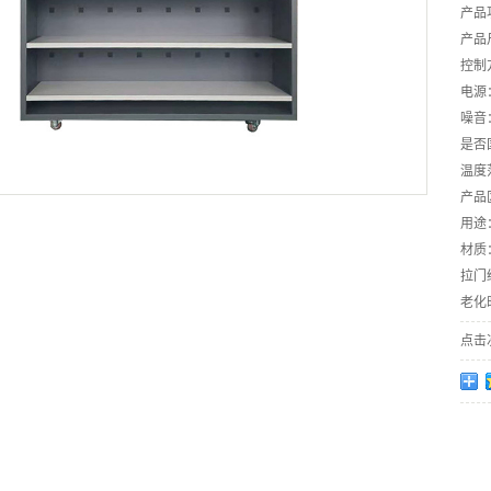
产品功
产品尺
控制方
电源
噪音：
是否
温度范
产品
用途
材质
拉门
老化时
点击次