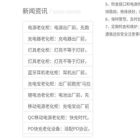
5、检查接口和电源
新闻资讯
/
线稳固，绝缘良好，
NEWS CENTER
6、保持警觉，及时
7、定期检查和维护
电源老化柜：电源出厂前，先跑
遵循这些安全注意事
完”满载马拉松”
充电器老化柜：充电器出厂前，
先扛住满载
灯具老化柜：灯亮不等于灯好，
老化过才算合格
灯具老化柜：灯亮不等于灯好，
老化过才算合格
蓝牙耳机老化柜：耳机出厂前，
先扛住”续航焦虑”
充电宝老化柜：出厂前跑完”马拉
松”，用户才能放心用
锂电池老化柜：电池出厂前，先
扛住时间的考验
移动电源老化柜：充电宝出厂前
的最后一道质检
QC移动电源老化柜：快充时代，
不过这关别出厂
PD快充老化设备：适配PD协议，
让快充产品出厂即可靠