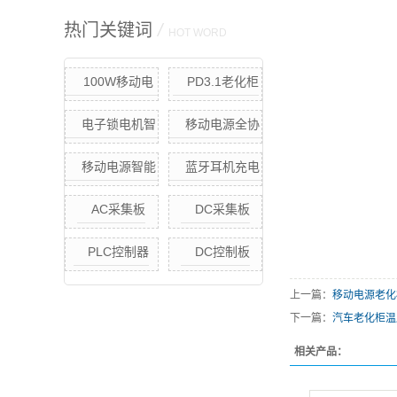
热门关键词
/
HOT WORD
100W移动电
PD3.1老化柜
源节能快充老化
电子锁电机智
移动电源全协
柜（定制款）
能老化柜
议快充恒温老化
移动电源智能
蓝牙耳机充电
柜
快充.快放老化柜
采集板
AC采集板
DC采集板
(单点独立控制)
移动电源智能老
PLC控制器
DC控制板
化方案
上一篇：
移动电源老化
下一篇：
汽车老化柜温
相关产品：