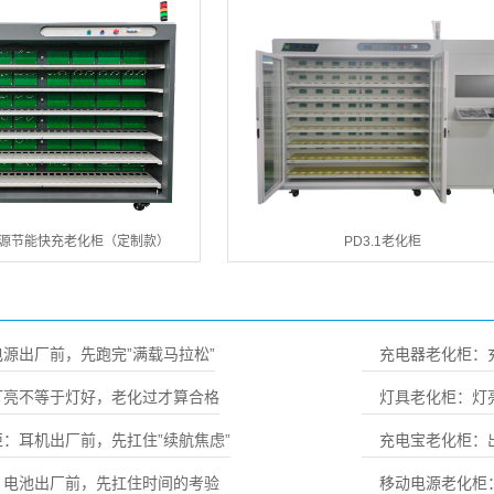
电源节能快充老化柜（定制款）
PD3.1老化柜
源出厂前，先跑完”满载马拉松”
充电器老化柜：
灯亮不等于灯好，老化过才算合格
灯具老化柜：灯
：耳机出厂前，先扛住”续航焦虑”
充电宝老化柜：
：电池出厂前，先扛住时间的考验
移动电源老化柜