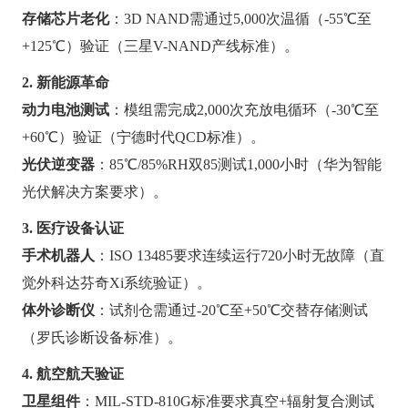
存储芯片老化
：3D NAND需通过5,000次温循（-55℃至
+125℃）验证（三星V-NAND产线标准）。
2. 新能源革命
动力电池测试
：模组需完成2,000次充放电循环（-30℃至
+60℃）验证（宁德时代QCD标准）。
光伏逆变器
：85℃/85%RH双85测试1,000小时（华为智能
光伏解决方案要求）。
3. 医疗设备认证
手术机器人
：ISO 13485要求连续运行720小时无故障（直
觉外科达芬奇Xi系统验证）。
体外诊断仪
：试剂仓需通过-20℃至+50℃交替存储测试
（罗氏诊断设备标准）。
4. 航空航天验证
卫星组件
：MIL-STD-810G标准要求真空+辐射复合测试